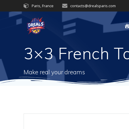
Passer
Paris, France
contacts@drealsparis.com
au
contenu
3×3 French T
Make real your dreams