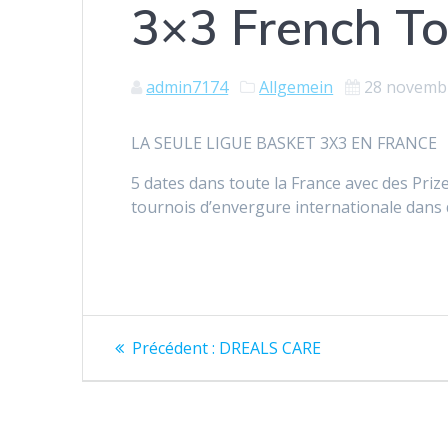
3×3 French To
admin7174
Allgemein
28 novemb
LA SEULE LIGUE BASKET 3X3 EN FRANCE
5 dates dans toute la France avec des Pri
tournois d’envergure internationale dans d
Navigation
Article
Précédent :
DREALS CARE
précédent
de
:
l’article