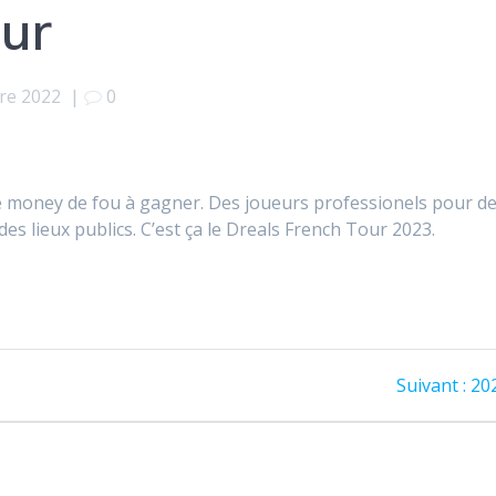
ur
re 2022
|
0
ze money de fou à gagner. Des joueurs professionels pour d
es lieux publics. C’est ça le Dreals French Tour 2023.
Art
Suivant :
20
sui
: