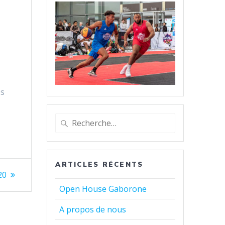
es
Recherche
pour
:
ARTICLES RÉCENTS
icle
20
vant
Open House Gaborone
A propos de nous