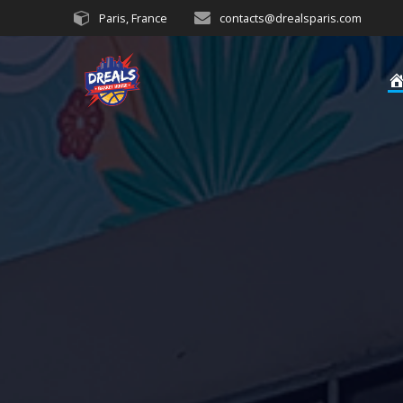
Passer
Paris, France
contacts@drealsparis.com
au
contenu