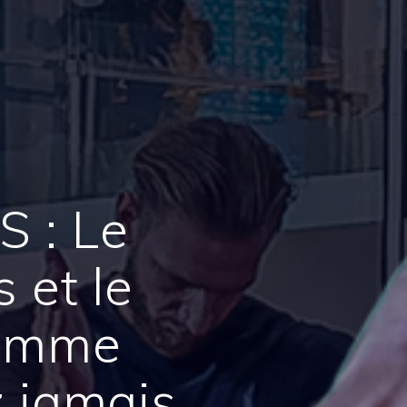
 : Le
 et le
comme
z jamais