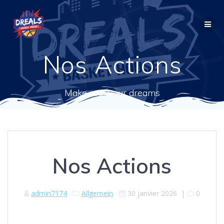
Passer
au
contenu
Nos Actions
Make real your dreams
Nos Actions
admin7174
Allgemein
30 janvier 2026
|
0