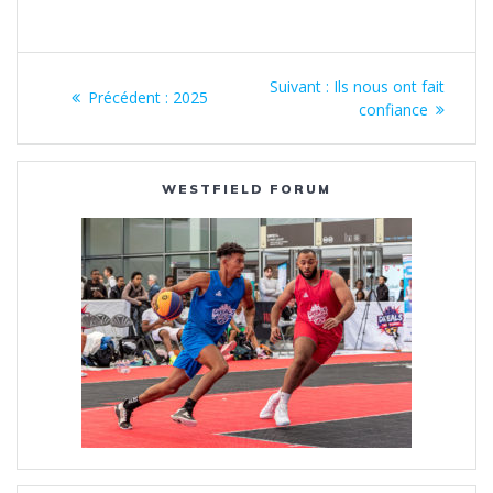
Navigation
Article
Suivant :
Ils nous ont fait
Article
Précédent :
2025
de
suivant
confiance
précédent
:
:
l’article
WESTFIELD FORUM